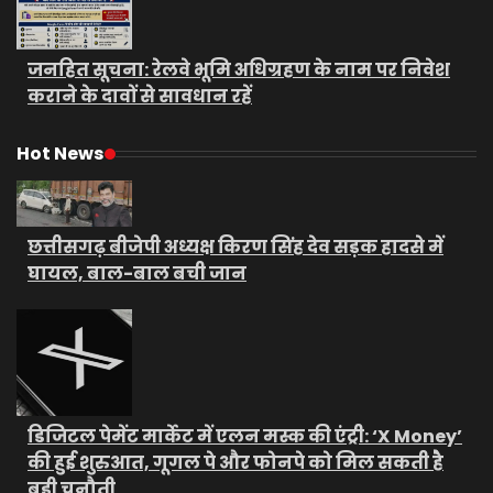
जनहित सूचना: रेलवे भूमि अधिग्रहण के नाम पर निवेश
कराने के दावों से सावधान रहें
Hot News
छत्तीसगढ़ बीजेपी अध्यक्ष किरण सिंह देव सड़क हादसे में
घायल, बाल-बाल बची जान
डिजिटल पेमेंट मार्केट में एलन मस्क की एंट्री: ‘X Money’
की हुई शुरुआत, गूगल पे और फोनपे को मिल सकती है
बड़ी चुनौती