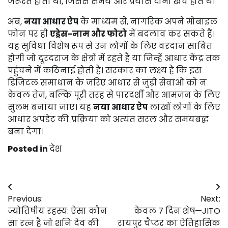
जरूरत होती थी, जिससे समय और प्रयास दोनों खर्च होते थे।
अब,
नया आधार ऐप
के माध्यम से, नागरिक अपने मोबाइल
फोन पर ही
एड्रेस-नाम और फोटो
में बदलाव कर सकते हैं।
यह सुविधा विशेष रूप से उन लोगों के लिए वरदान साबित
होगी जो दूरदराज के क्षेत्रों में रहते हैं या जिन्हें आधार केंद्र तक
पहुंचने में कठिनाई होती है। सरकार का लक्ष्य है कि इस
डिजिटल समाधान के जरिए आधार से जुड़ी सेवाओं को न
केवल तेज, बल्कि पूरी तरह से पारदर्शी और आमजन के लिए
सुलभ बनाया जाए। यह
नया आधार ऐप
लाखों लोगों के लिए
आधार अपडेट की प्रक्रिया को अत्यंत सरल और समयबद्ध
बना देगा।
Posted in
देश
Post
Previous:
Next:
navigation
ज्योतिषीय रहस्य: ऐसा कौन
केवल 7 दिन शेष—JITO
सा रत्न है जो शनि देव की
रायपुर चैप्टर का ऐतिहासिक