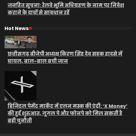
जनहित सूचना: रेलवे भूमि अधिग्रहण के नाम पर निवेश
कराने के दावों से सावधान रहें
Hot News
छत्तीसगढ़ बीजेपी अध्यक्ष किरण सिंह देव सड़क हादसे में
घायल, बाल-बाल बची जान
डिजिटल पेमेंट मार्केट में एलन मस्क की एंट्री: ‘X Money’
की हुई शुरुआत, गूगल पे और फोनपे को मिल सकती है
बड़ी चुनौती