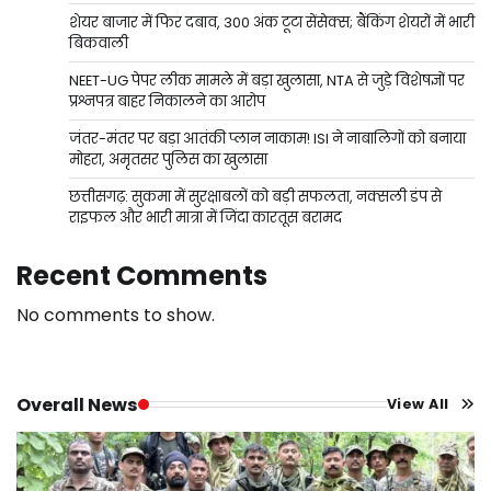
शेयर बाजार में फिर दबाव, 300 अंक टूटा सेंसेक्स; बैंकिंग शेयरों में भारी
बिकवाली
NEET-UG पेपर लीक मामले में बड़ा खुलासा, NTA से जुड़े विशेषज्ञों पर
प्रश्नपत्र बाहर निकालने का आरोप
जंतर-मंतर पर बड़ा आतंकी प्लान नाकाम! ISI ने नाबालिगों को बनाया
मोहरा, अमृतसर पुलिस का खुलासा
छत्तीसगढ़: सुकमा में सुरक्षाबलों को बड़ी सफलता, नक्सली डंप से
राइफल और भारी मात्रा में जिंदा कारतूस बरामद
Recent Comments
No comments to show.
Overall News
View All