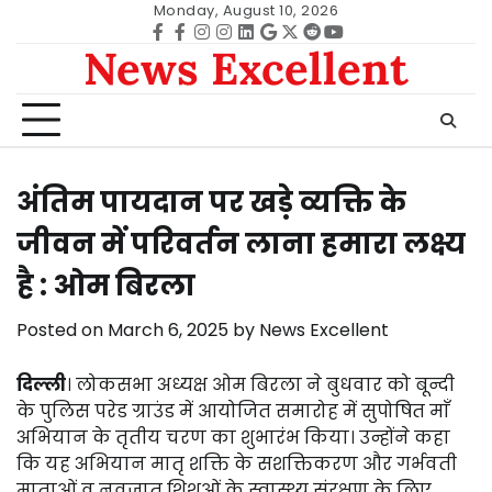
Skip
Monday, August 10, 2026
to
Facebook
facebook
Instagram
instagram
Linkedin
google
Twitter
reddit
Youtube
News Excellent
content
अंतिम पायदान पर खड़े व्यक्ति के
जीवन में परिवर्तन लाना हमारा लक्ष्य
है : ओम बिरला
Posted on
March 6, 2025
by
News Excellent
दिल्ली
। लोकसभा अध्यक्ष ओम बिरला ने बुधवार को बून्दी
के पुलिस परेड ग्राउंड में आयोजित समारोह में सुपोषित माँ
अभियान के तृतीय चरण का शुभारंभ किया। उन्होंने कहा
कि यह अभियान मातृ शक्ति के सशक्तिकरण और गर्भवती
माताओं व नवजात शिशुओं के स्वास्थ्य संरक्षण के लिए