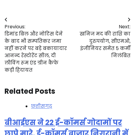
Post
Previous:
Next:
navigation
डिमांड बिल और नोटिस देने
खनिज मद की राशि का
के बाद भी सम्पतिकर जमा
दुरुपयोग, सीएमओ,
नहीं करने पर बड़े बकायादार
इंजीनियर समेत 5 कर्मी
आनन्द रेस्टोरेंट सील, दी
निलंबित
लीविंग रूम एंड ग्रीन कैफे
कड़ी हिदायत
Related Posts
छत्तीसगढ़
बीआईएस ने 22 ई-कॉमर्स गोदामों पर
छापे मारे, ई-कॉमर्स बाज़ार निगरानी में