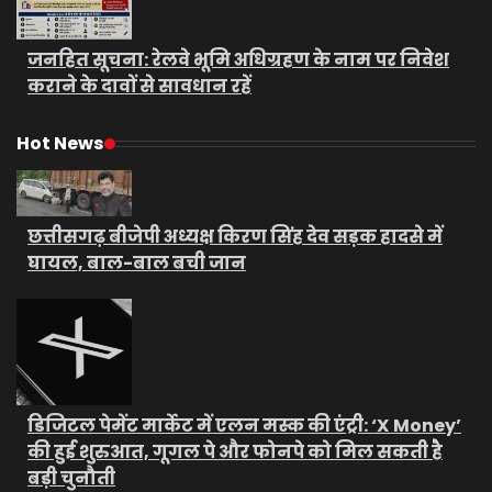
जनहित सूचना: रेलवे भूमि अधिग्रहण के नाम पर निवेश
कराने के दावों से सावधान रहें
Hot News
छत्तीसगढ़ बीजेपी अध्यक्ष किरण सिंह देव सड़क हादसे में
घायल, बाल-बाल बची जान
डिजिटल पेमेंट मार्केट में एलन मस्क की एंट्री: ‘X Money’
की हुई शुरुआत, गूगल पे और फोनपे को मिल सकती है
बड़ी चुनौती