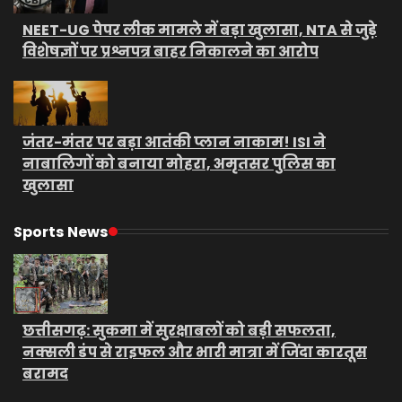
NEET-UG पेपर लीक मामले में बड़ा खुलासा, NTA से जुड़े
विशेषज्ञों पर प्रश्नपत्र बाहर निकालने का आरोप
जंतर-मंतर पर बड़ा आतंकी प्लान नाकाम! ISI ने
नाबालिगों को बनाया मोहरा, अमृतसर पुलिस का
खुलासा
Sports News
छत्तीसगढ़: सुकमा में सुरक्षाबलों को बड़ी सफलता,
नक्सली डंप से राइफल और भारी मात्रा में जिंदा कारतूस
बरामद