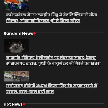
कॉमनवेल्थ गेम्स: लवप्रीत सिंह ने वेटलिफ्टिंग में जीता
सिल्वर, सीमा को डिस्कस थ्रो में मिला ब्रॉन्ज
Random News
नासा के ‘स्विफ्ट’ टेलीस्कोप पर मंडराया संकट: रेस्क्यू
स्पेसक्राफ्ट खराब, पृथ्वी के वायुमंडल में गिरने का खतरा
छत्तीसगढ़ बीजेपी अध्यक्ष किरण सिंह देव सड़क हादसे में
घायल, बाल-बाल बची जान
Hot News