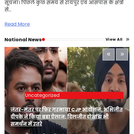
सूचना। पिछले कुछ समय से रायपुर एवं आसपास के क्षेत्रों
से…
Read More
National News
View All
Uncategorized
जंतर-मंतर पर फिर गरमाया CJP आंदोलन, अभिजीत
दीपके ने किया बड़ा ऐलान; दिलजीत दोसांझ भी
समर्थन में उतरे