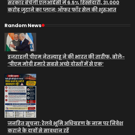
सरकार बेचेगी एलआईसी में 6.5% हिस्सेदारी, 31,000
करोड़ जुटाने का प्लान; ऑफर फॉर सेल की शुरुआत
Random News
इजराइली पीएम नेतन्याहू ने की भारत की तारीफ, बोले-
‘पीएम मोदी हमारे सबसे अच्छे दोस्तों में से एक’
जनहित सूचना: रेलवे भूमि अधिग्रहण के नाम पर निवेश
कराने के दावों से सावधान रहें