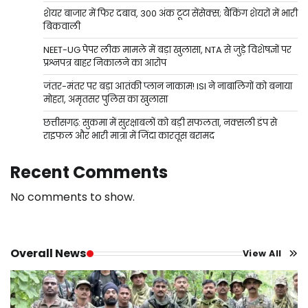
शेयर बाजार में फिर दबाव, 300 अंक टूटा सेंसेक्स; बैंकिंग शेयरों में भारी
बिकवाली
NEET-UG पेपर लीक मामले में बड़ा खुलासा, NTA से जुड़े विशेषज्ञों पर
प्रश्नपत्र बाहर निकालने का आरोप
जंतर-मंतर पर बड़ा आतंकी प्लान नाकाम! ISI ने नाबालिगों को बनाया
मोहरा, अमृतसर पुलिस का खुलासा
छत्तीसगढ़: सुकमा में सुरक्षाबलों को बड़ी सफलता, नक्सली डंप से
राइफल और भारी मात्रा में जिंदा कारतूस बरामद
Recent Comments
No comments to show.
Overall News
View All