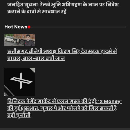
जनहित सूचना: रेलवे भूमि अधिग्रहण के नाम पर निवेश
कराने के दावों से सावधान रहें
Hot News
छत्तीसगढ़ बीजेपी अध्यक्ष किरण सिंह देव सड़क हादसे में
घायल, बाल-बाल बची जान
डिजिटल पेमेंट मार्केट में एलन मस्क की एंट्री: ‘X Money’
की हुई शुरुआत, गूगल पे और फोनपे को मिल सकती है
बड़ी चुनौती