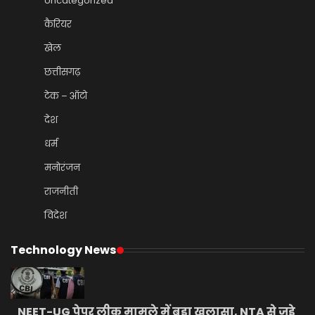
Uncategorized
कैरियर
खेल
छत्तीसगढ़
टेक – ऑटो
देश
धर्म
मनोरंजन
राजनीती
विदेश
Technology News
NEET-UG पेपर लीक मामले में बड़ा खुलासा, NTA से जुड़े