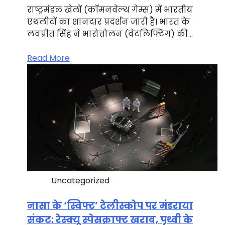
राष्ट्रमंडल खेलों (कॉमनवेल्थ गेम्स) में भारतीय
एथलीटों का शानदार प्रदर्शन जारी है। भारत के
लवप्रीत सिंह ने भारोत्तोलन (वेटलिफ्टिंग) की…
Read More
Uncategorized
नासा के ‘स्विफ्ट’ टेलीस्कोप पर मंडराया
संकट: रेस्क्यू स्पेसक्राफ्ट खराब, पृथ्वी के