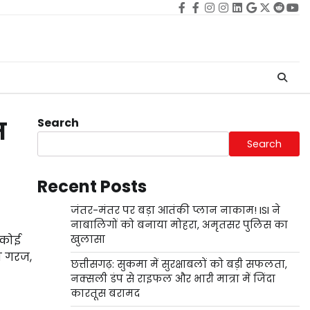
Facebook
facebook
Instagram
instagram
Linkedin
google
Twitter
reddi
Yo
Search
म
Search
Recent Posts
जंतर-मंतर पर बड़ा आतंकी प्लान नाकाम! ISI ने
नाबालिगों को बनाया मोहरा, अमृतसर पुलिस का
 कोई
खुलासा
च गरज,
छत्तीसगढ़: सुकमा में सुरक्षाबलों को बड़ी सफलता,
नक्सली डंप से राइफल और भारी मात्रा में जिंदा
कारतूस बरामद