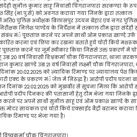
ेही सुनील कुमार साहू निवासी चिंगराजपारा सरकण्डा के रूप म
 सिंह (भा.पु.से) को अवगत कराया गया जिनके द्वारा तत्काल
में अति0 पुलिस अधीक्षक बिलासपुर उदयन बेहार एवं नगर पुलि
निरीक्षक निलेश पाण्डेय के निर्देशन में तत्काल टीम द्वारा संदेही
संबंध मंे पूछताछ करने पर अपने साथी ओम प्रकाश खाण्डे उर्फ द
ारित करना एवं छिपा कर रखना बताते हुये चोरी किये मशरूक
ूछताछ करने पर जूर्म स्वीकार किया जिससे उक्त प्रकरणें में च
उम्र 20 वर्ष निवासी विश्वकर्मा चौक चिंगराजपारा, थाना सरकण
ाज कुमार खाण्डे उम्र 21 वर्ष निवासी लक्ष्मी चौक चिंगराजपारा,
दिनांक 20.02.2025 को न्यायिक रिमाण्ड पर न्यायालय पेश कि
 एक्ट के प्रकरण मंे जेल मे निरूद्ध है। आरोपी प्रदीप घटना ब
ज दिनांक 22.02.2025 को मुखबीर से सूचना मिला कि आरोपी
रोपी प्रदीप दिनकर की पतासाजी हेतु टीम भेजा गया जिनके द्व
करने पर अपने साथी सुनील साहू एवं ओम प्रकाश खाण्डे के स
क्त मोटर सायकल एवं चोरी किये एक्साईड बैट्री बरामद कराया 
यिक रिमाण्ड पर भेजा गया है।
सी विष्वकर्मा चौक चिंगराजपारा।