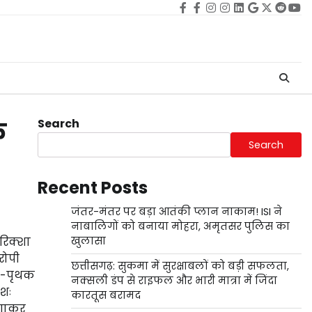
Facebook
facebook
Instagram
instagram
Linkedin
google
Twitter
reddi
Yo
Search
े
Search
Recent Posts
जंतर-मंतर पर बड़ा आतंकी प्लान नाकाम! ISI ने
नाबालिगों को बनाया मोहरा, अमृतसर पुलिस का
रिक्शा
खुलासा
रोपी
छत्तीसगढ़: सुकमा में सुरक्षाबलों को बड़ी सफलता,
थक-पृथक
नक्सली डंप से राइफल और भारी मात्रा में जिंदा
मशः
कारतूस बरामद
लगाकर