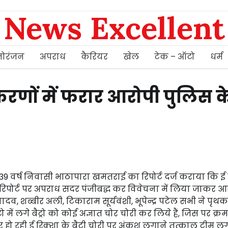
News Excellent
ोरंजन
अपराध
कैरियर
खेल
टेक – ऑटो
धर्म
प्रकरणों में फरार आरोपी पुलिस क
्र 39 वर्ष निवासी भाठापारा खमतराई का रिपोर्ट दर्ज कराया कि ई 
उक्त रिपोर्ट पर अपराध सदर पंजीबद्ध कर विवेचना में लिया जाकर आ
ादव, शब्बीर अली, टिकाराम सूर्यवंशी, भूपेन्द्र पटेल सभी ने पृ
में लगे बैट्रो को कोई अज्ञात चोर चोरी कर लिये हैं, जिस पर क्र
 हो रही ई रिक्शा के बैट्री चोरी पर अंकूश लगाने तत्काल टीम 