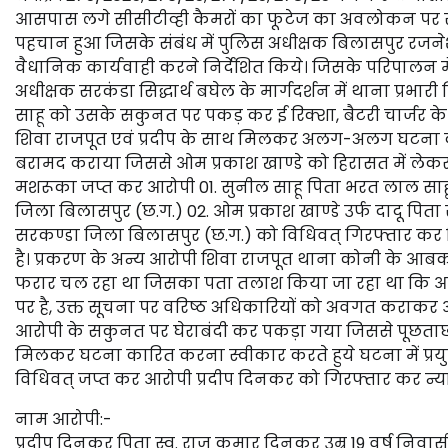
आसपास लगे सीसीटीव्ही कैमरों का फूटेज का अवलोकन पर संद
पहचान हुआ जिसके संबंध में पुलिस अधीक्षक बिलासपुर रजनेश
वैधानिक कार्यवाही करने निर्देशित किये। जिसके परिपालन 
अधीक्षक सरकंडा सिद्धार्थ बघेल के मार्गदर्शन में थाना प्रभारी 
साहू को उसके सकुनत पर पकड़ कर ई रिक्शा, बैटरी चार्जर के 
शिवा राजपूत एवं प्रदीप के साथ मिलकर अलग-अलग घटना क
बरामद कराया जिससे ओम प्रकाश खाण्डे को हिरासत में लेकर प
मशरूका जप्त कर आरोपी 01. सुनील साहू पिता भरत लाल साहू 
जिला बिलासपुर (छ.ग.) 02. ओम प्रकाश खाण्डे उर्फ दादू पिता र
सरकण्डा जिला बिलासपुर (छ.ग.) को विधिवत् गिरफ्तार कर 
है। प्रकरण के अन्य आरोपी शिवा राजपूत थाना कोनी के आबकारी
फरार चल रहा था जिसका पता तलाश किया जा रहा था कि आ
पर है, उक्त सूचना पर वरिष्ठ अधिकारियों को अवगत कराकर आ
आरोपी के सकुनत पर घेराबंदी कर पकड़ा गया जिससे पूछताछ 
मिलकर घटना कारित करना स्वीकार करते हुये घटना में प्रयु
विधिवत् जप्त कर आरोपी प्रदीप दिनकर को गिरफ्तार कर न्या
नाम आरोपी:-
प्रदीप दिनकर पिता स्व. राज कुमार दिनकर उम्र 19 वर्ष निवा