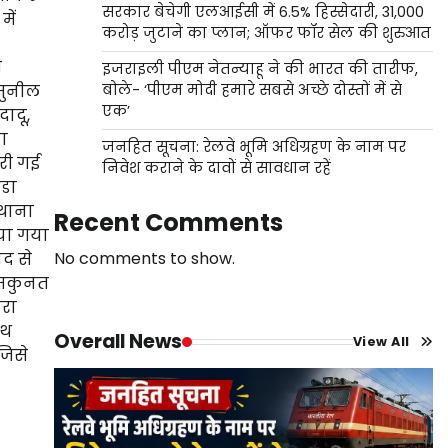
सरकार बेचेगी एलआईसी में 6.5% हिस्सेदारी, 31,000
ें
करोड़ जुटाने का प्लान; ऑफर फॉर सेल की शुरुआत
स
इजराइली पीएम नेतन्याहू ने की भारत की तारीफ,
 सुनील
बोले- ‘पीएम मोदी हमारे सबसे अच्छे दोस्तों में से
एक’
ादू,
ा
जनहित सूचना: रेलवे भूमि अधिग्रहण के नाम पर
ोरी गई
निवेश कराने के दावों से सावधान रहें
्डा
 थाना
Recent Comments
या गया
No comments to show.
ाद से
 सकुनत
ारा
ाथ
Overall News
View All
जिसे