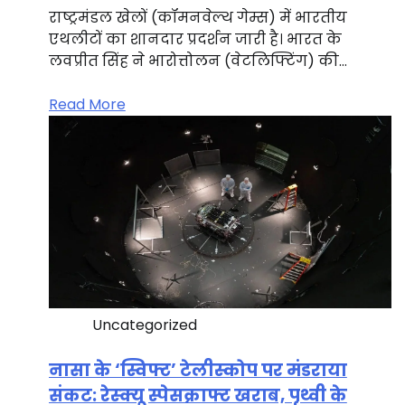
राष्ट्रमंडल खेलों (कॉमनवेल्थ गेम्स) में भारतीय
एथलीटों का शानदार प्रदर्शन जारी है। भारत के
लवप्रीत सिंह ने भारोत्तोलन (वेटलिफ्टिंग) की…
Read More
Uncategorized
नासा के ‘स्विफ्ट’ टेलीस्कोप पर मंडराया
संकट: रेस्क्यू स्पेसक्राफ्ट खराब, पृथ्वी के