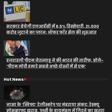
सरकार बेचेगी एलआईसी में 6.5% हिस्सेदारी, 31,000
करोड़ जुटाने का प्लान; ऑफर फॉर सेल की शुरुआत
इजराइली पीएम नेतन्याहू ने की भारत की तारीफ, बोले-
‘पीएम मोदी हमारे सबसे अच्छे दोस्तों में से एक’
Hot News
नासा के ‘स्विफ्ट’ टेलीस्कोप पर मंडराया संकट: रेस्क्यू
स्पेसक्राफ्ट खराब, पृथ्वी के वायुमंडल में गिरने का खतरा