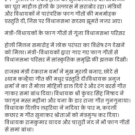
का पूरा माहौल होली के उल्लास में सराबोर रहा। मंत्रियों
और विधायकों ने पारंपरिक फाग गीतों की मनमोहक
प्रस्तुति दी, जिस पर विधानसभा सदस्य झूमते नजर आए।
मंत्री-विधायकों के फाग गीतों से गूंजा विधानसभा परिसर
होली मिलन समारोह में लोक परंपरा का विशेष रंग देखने
को मिला। मंत्री-विधायकों द्वारा गाए गए फाग गीतों से
विधानसभा परिसर में सांस्कृतिक समृद्धि की झलक दिखी।
राजस्व मंत्री टंकराम वर्मा ने मुख मुरली बजाए, छोटे से
श्याम कन्हैया गीत की मधुर प्रस्तुति दी।विधायक अनुज
शर्मा ने का तैं मोला मोहिनी डाल दिये रे और रंग बरसे गीत
गाकर समां बांध दिया। विधायक श्री कुंवर सिंह निषाद ने
फागुन मस्त महीना और चना के डार राजा गीत गुनगुनाया।
विधायक दिलीप लहरिया ने नदिया के पार म, कदली
कछार म गीत सुनाकर श्रोताओं को मंत्रमुग्ध कर दिया।
विधायक रामकुमार यादव और चातुरी नंद ने भी फाग गीतों
से समां बांधा।