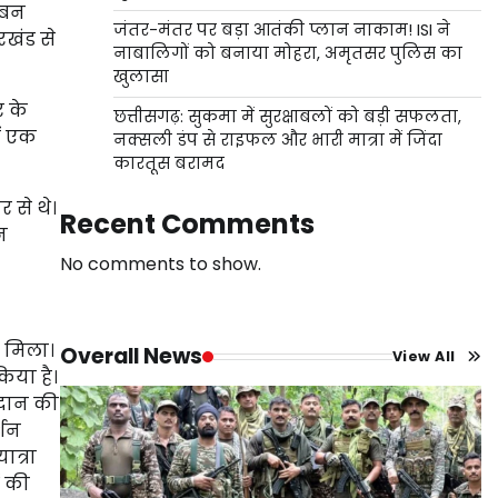
 बन
जंतर-मंतर पर बड़ा आतंकी प्लान नाकाम! ISI ने
रखंड से
नाबालिगों को बनाया मोहरा, अमृतसर पुलिस का
खुलासा
र के
छत्तीसगढ़: सुकमा में सुरक्षाबलों को बड़ी सफलता,
ें एक
नक्सली डंप से राइफल और भारी मात्रा में जिंदा
कारतूस बरामद
र से थे।
Recent Comments
न
No comments to show.
र मिला।
Overall News
View All
िया है।
रदान की
्शन
ात्रा
ं की