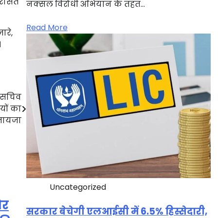
िरासत
नक्सल विरोधी अभियान के तहत…
Read More
ारे,
।
ू, सचिव
यों का
जायजा
Uncategorized
और
सरकार बेचेगी एलआईसी में 6.5% हिस्सेदारी,