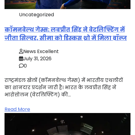
Uncategorized
कॉमनवेल्थ गेम्स: लवप्रीत सिंह ने वेटलिफ्टिंग में
जीता सिल्वर, सीमा को डिस्कस थ्रो में मिला ब्रॉन्ज
News Excellent
July 31, 2026
0
राष्ट्रमंडल खेलों (कॉमनवेल्थ गेम्स) में भारतीय एथलीटों
का शानदार प्रदर्शन जारी है। भारत के लवप्रीत सिंह ने
भारोत्तोलन (वेटलिफ्टिंग) की…
Read More