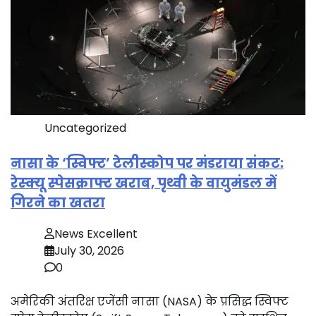
Uncategorized
नासा के ‘स्विफ्ट’ टेलीस्कोप पर मंडराया संकट:
रेस्क्यू स्पेसक्राफ्ट खराब, पृथ्वी के वायुमंडल में
गिरने का खतरा
News Excellent
July 30, 2026
0
अमेरिकी अंतरिक्ष एजेंसी नासा (NASA) के प्रसिद्ध स्विफ्ट