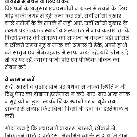
वायरस से बचने के लिए ये करें
विशेषज्ञों के अनुसार एचएमपीवी वायरस से बचने के लिए
भीड़ वाली जगह से दूरी बना कर रखें, सर्दी खांसी बुखार
वाले मरीजों के के संपर्क में नहीं आएं, सर्दी खांसी बुखार के
लक्षण पर तत्काल स्थानीय अस्पताल में जांच कराएं। ताकि
किसी प्रकार की समस्या का सामना न करना पड़े। खांसते
व छींकते समय मुंह व नाक को रूमाल से ढंके, अपने हाथों
को साबुन एवं सेनेटाइजर से साफ करते रहें, यदि बीमार हैं
तो घर पर रहें, ज्यादा पानी पीएं एवं पौष्टिक भोजन का
सेवन करें।
ये काम न करें
सर्दी, खांसी व बुखार होने पर अथवा सामान्य स्थिति में भी
टिशू पेपर का दोबारा इस्तेमाल न करें। बार-बार आंख नाक
व मुंह को न छूएं । सार्वजनिक स्थानों पर न थूकें तथा
डाक्टर से सलाह लिए बिना किसी भी दवा का इस्तेमाल न
करें।
गौरतलब है कि एचएमपी वायरस खांसने, छींकने से
निकलने वाले ड्रापलेट्स , संक्रमित व्यक्ति से हाथ मिलाने