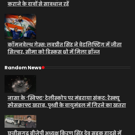
कराने के दावों से सावधान रहें
कॉमनवेल्थ गेम्स: लवप्रीत सिंह ने वेटलिफ्टिंग में जीता
सिल्वर, सीमा को डिस्कस थ्रो में मिला ब्रॉन्ज
Random News
नासा के ‘स्विफ्ट’ टेलीस्कोप पर मंडराया संकट: रेस्क्यू
स्पेसक्राफ्ट खराब, पृथ्वी के वायुमंडल में गिरने का खतरा
छत्तीसगढ़ बीजेपी अध्यक्ष किरण सिंह देव सड़क हादसे में