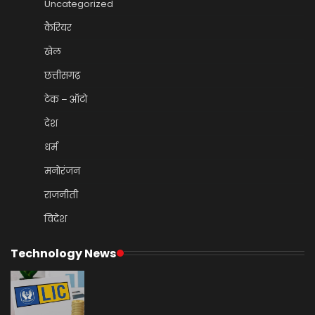
Uncategorized
कैरियर
खेल
छत्तीसगढ़
टेक – ऑटो
देश
धर्म
मनोरंजन
राजनीती
विदेश
Technology News