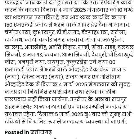
फरेन्द्र ने जानकारी देते हुए बताया कि उक्त रिपेयरिंग कार्य
करने के कारण दिनांक 4 मार्च 2025 मंगलवार को 10 घण्टे
का शटडाउन प्रस्तावित है. इस आवश्यक कार्य के कारण
150 एमएलडी प्लांट से भरने वाले ओवर हेड टैंक भाठागांव,
चंगोराभाठा, कुशालपुर, डी.डी.नगर, ईदगाहभाठा, सरोना,
टाटीबंध, कोटा, कबीर नगर, जरवाय, गोगांव, मठपुरैना,
लालपुर, अमलीडीह, अवंति विहार, मण्डी, मोवा, सडडू, दलदल
सिवनी, रामनगर, कचना, आमासिवनी, देवपुरी, बोरियाखुर्द,
जोरा, भनपुरी नया, रायपुरा, कुकुरबेड़ा एवं नया 80
एमएलडी प्लांट से भरने वाले ओव्हरहेड टैंक बैरन बाजार
(नया), देवेन्द्र नगर (नया), संजय नगर एवं मोतीबाग
ओव्हरहेड टैंक से दिनाक 4 मार्च .2025 मंगलवार को सुबह
जलप्रदाय नियमित रूप से होगा तथा संध्याकालीन
जलप्रदाय नहीं किया जायेगा. उपरोक्त के अलावा रायपुर
शहर में स्थित अन्य जलागारों एवं पावरपम्पों से जलप्रदाय
यथावत रहेगा. दिनाक 5 मार्च .2025 बुधवार को सुबह सभी
टंकियों से नियमित रूप से जलप्रदाय व्यवस्था दी जाएगी.
Posted in
छत्तीसगढ़