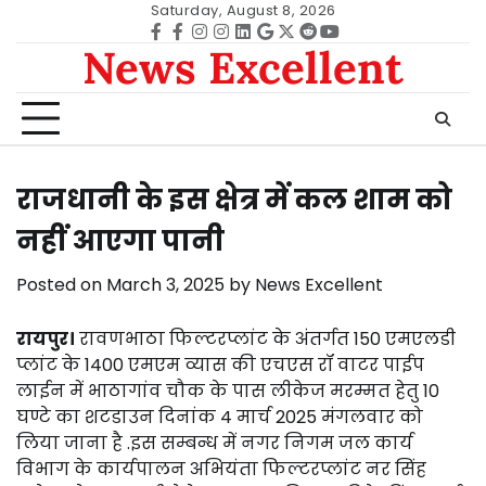
Skip
Saturday, August 8, 2026
to
Facebook
facebook
Instagram
instagram
Linkedin
google
Twitter
reddit
Youtube
News Excellent
content
राजधानी के इस क्षेत्र में कल शाम को
नहीं आएगा पानी
Posted on
March 3, 2025
by
News Excellent
रायपुर।
रावणभाठा फिल्टरप्लांट के अंतर्गत 150 एमएलडी
प्लांट के 1400 एमएम व्यास की एचएस रॉ वाटर पाईप
लाईन में भाठागांव चौक के पास लीकेज मरम्मत हेतु 10
घण्टे का शटडाउन दिनांक 4 मार्च 2025 मंगलवार को
लिया जाना है .इस सम्बन्ध में नगर निगम जल कार्य
विभाग के कार्यपालन अभियंता फिल्टरप्लांट नर सिंह