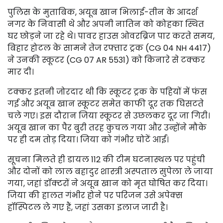
पुलिस के मुताबिक, अयूब खान भिलाई-तीन के आदर्श
नगर के निवासी थे और अपनी नातिन को कोहका स्थित
घर छोड़ने जा रहे थे। पावर हाउस ओवरब्रिज पार करते समय,
बिहार होटल के सामने तेज रफ्तार ट्रक (CG 04 NH 4417)
ने उनकी स्कूटर (CG 07 AR 5531) को किनारे से टक्कर
मार दी।
टक्कर इतनी जोरदार थी कि स्कूटर ट्रक के पहियों में फंस
गई और अयूब खान स्कूटर समेत काफी दूर तक घिसटते
चले गए। इस दौरान जिया स्कूटर से उछलकर दूर जा गिरी।
अयूब खान का पैर बुरी तरह कुचल गया और उन्होंने मौके
पर ही दम तोड़ दिया। जिया को गंभीर चोटें आईं।
सूचना मिलते ही डायल 112 की टीम घटनास्थल पर पहुंची
और दोनों को लाल बहादुर शास्त्री अस्पताल सुपेला ले जाया
गया, जहां डॉक्टरों ने अयूब खान को मृत घोषित कर दिया।
जिया की हालत गंभीर होने पर परिजन उसे अपेक्स
हॉस्पिटल ले गए हैं, जहां उसका इलाज जारी है।