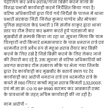
पेट्रोलिंग कर अवैध शराब/गांजा बिक्री करने वालों के
विरूद्ध प्रभावी कार्यवाही करने निर्देशित किया गया है।
वरिष्ठ अधिकारियों द्वारा दिये गये निर्देशों के पालन में थाना
प्रभारी सरकंडा निरी. निलेश कुमार पाण्डेय और मोपका
पुलिस सहायता केंद्र प्रभारी उ नि संजीव ठाकुर द्वारा थाना
स्तर पर टीम तैयार कर भ्रमण करते हुये पतासाजी कर
मुखबीरों से सम्पर्क किया जा रहा था. सूचना मिला कि ग्राम
चिल्हाटी नदी किनारे शमसानघाट के पास धनराज रात्रे एवं
धरमजीत रात्रे अवैध रूप से महुआ शराब तैयार कर बिक्री
करने के लिए रखे हैं जिसे बिक्री करने के लिए लेकर जाने
की तैयारी कर रहे हैं, उक्त सूचना से वरिष्ठ अधिकारियों को
अवगत कराकर टीम तत्काल मौके पर भेजा गया जिनके
द्वारा रेड कार्यवाही कर मुखबीर के बताये स्थल पर रेड
कार्यवाही कर आरोपी धनराज रात्रे एवं धरमजीत रात्रे के
कब्जे से 1160 लिटर कच्ची महुआ शराब किमती 2,32,000रू.
एवं मो.सा.क्र. CG 10 BP 9590 बरामद कर आबकारी एक्ट
के प्रावधानों के तहत् अग्रिम कार्यवाही की जा रही है।
नाम आरोपी –