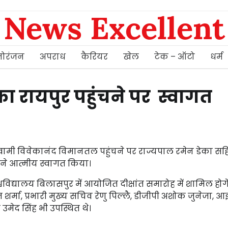
News Excellent
ोरंजन
अपराध
कैरियर
खेल
टेक – ऑटो
धर्म
ा रायपुर पहुंचने पर स्वागत
्वामी विवेकानंद विमानतल पहुंचने पर राज्यपाल रमेन डेका सह
मा ने आत्मीय स्वागत किया।
वविद्यालय बिलासपुर में आयोजित दीक्षांत समारोह में शामिल होगे
्मा, प्रभारी मुख्य सचिव रेणु पिल्लै, डीजीपी अशोक जुनेजा, आ
मेद सिंह भी उपस्थित थे।