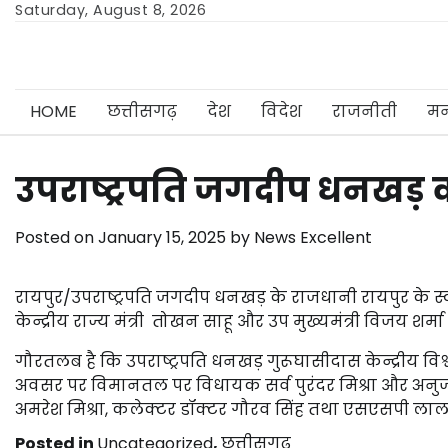
Skip
Saturday, August 8, 2026
to
content
HOME
छत्तीसगढ़
देश
विदेश
राजनीती
मन
उपराष्ट्रपति जगदीप धनखड़ क
Posted on
January 15, 2025
by
News Excellent
रायपुर/उपराष्ट्रपति जगदीप धनखड़ के राजधानी रायपुर के स
केन्द्रीय राज्य मंत्री तोखन साहू और उप मुख्यमंत्री विजय शर्
गौरतलब है कि उपराष्ट्रपति धनखड़ गुरूघासीदास केन्द्रीय विश्
अवसर पर विमानतल पर विधायक सर्व पुरंदर मिश्रा और अनुज शर
अमरेश मिश्रा, कलेक्टर डॉक्टर गौरव सिंह तथा एसएसपी लाल उ
Posted in
Uncategorized
,
छत्तीसगढ़