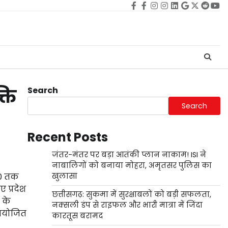
Facebook
facebook
Instagram
instagram
Linkedin
google
Twitter
reddi
Yo
Search
ति
Search
Recent Posts
जंतर-मंतर पर बड़ा आतंकी प्लान नाकाम! ISI ने
नाबालिगों को बनाया मोहरा, अमृतसर पुलिस का
30 तक
खुलासा
 प्रदेश
छत्तीसगढ़: सुकमा में सुरक्षाबलों को बड़ी सफलता,
 के
नक्सली डंप से राइफल और भारी मात्रा में जिंदा
 आयोजित
कारतूस बरामद