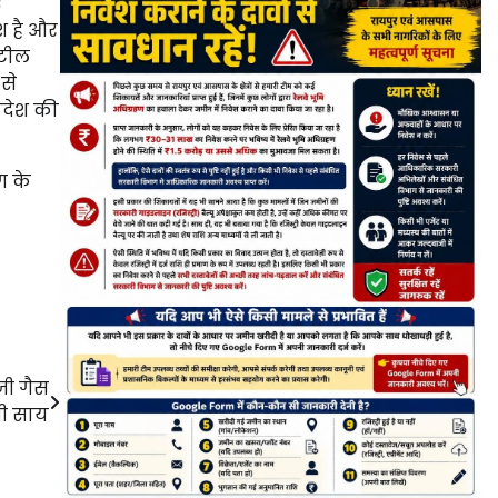
ए
श है और
्टील
 से
रदेश की
ग के
जी गैस
री साय