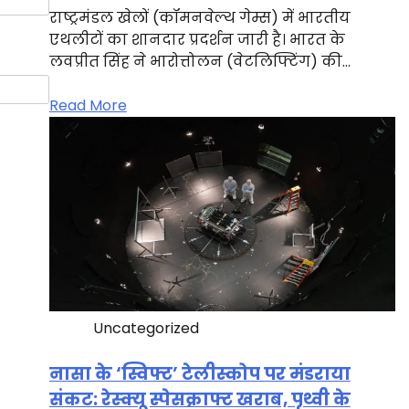
राष्ट्रमंडल खेलों (कॉमनवेल्थ गेम्स) में भारतीय
एथलीटों का शानदार प्रदर्शन जारी है। भारत के
लवप्रीत सिंह ने भारोत्तोलन (वेटलिफ्टिंग) की…
Read More
Uncategorized
नासा के ‘स्विफ्ट’ टेलीस्कोप पर मंडराया
संकट: रेस्क्यू स्पेसक्राफ्ट खराब, पृथ्वी के