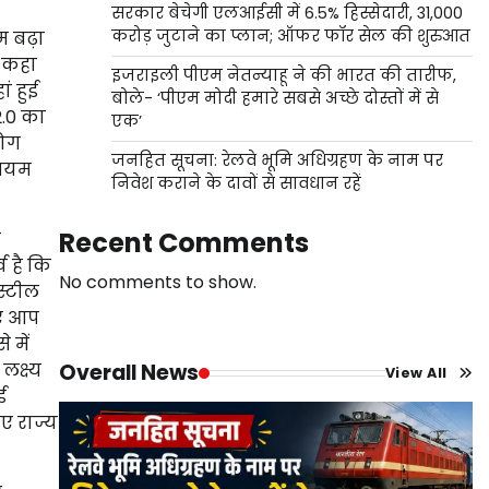
सरकार बेचेगी एलआईसी में 6.5% हिस्सेदारी, 31,000
करोड़ जुटाने का प्लान; ऑफर फॉर सेल की शुरुआत
दम बढ़ा
ने कहा
इजराइली पीएम नेतन्याहू ने की भारत की तारीफ,
ं हुई
बोले- ‘पीएम मोदी हमारे सबसे अच्छे दोस्तों में से
2.0 का
एक’
लोग
जनहित सूचना: रेलवे भूमि अधिग्रहण के नाम पर
थियम
निवेश कराने के दावों से सावधान रहें
Recent Comments
ी
व है कि
No comments to show.
स्टील
िए आप
 में
क्ष्य
Overall News
View All
ई
ए राज्य