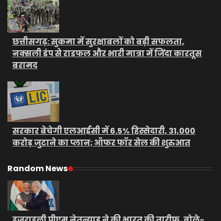
छत्तीसगढ़: सुकमा में सुरक्षाबलों को बड़ी सफलता,
नक्सली डंप से राइफल और भारी मात्रा में जिंदा कारतूस
बरामद
सरकार बेचेगी एलआईसी में 6.5% हिस्सेदारी, 31,000
करोड़ जुटाने का प्लान; ऑफर फॉर सेल की शुरुआत
Random News
इजराइली पीएम नेतन्याहू ने की भारत की तारीफ, बोले-