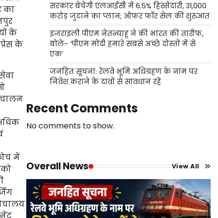
सरकार बेचेगी एलआईसी में 6.5% हिस्सेदारी, 31,000
ार का
करोड़ जुटाने का प्लान; ऑफर फॉर सेल की शुरुआत
नपुर
ों के
इजराइली पीएम नेतन्याहू ने की भारत की तारीफ,
रेस के
बोले- ‘पीएम मोदी हमारे सबसे अच्छे दोस्तों में से
एक’
जनहित सूचना: रेलवे भूमि अधिग्रहण के नाम पर
सेवा
निवेश कराने के दावों से सावधान रहें
मो
रिचालन
Recent Comments
े अधिक
No comments to show.
ं
ोच में
Overall News
View All
ोको
की
जिंग
 शौचालय
नेंट