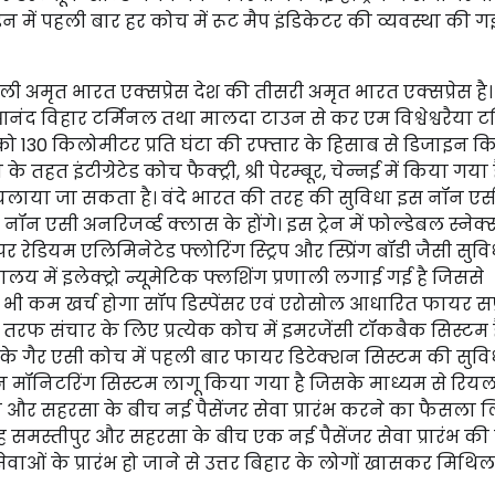
न में पहली बार हर कोच में रूट मैप इंडिकेटर की व्यवस्था की गई
अमृत भारत एक्सप्रेस देश की तीसरी अमृत भारत एक्सप्रेस है।
आनंद विहार टर्मिनल तथा मालदा टाउन से कर एम विश्वेश्वरैया ट
स को 130 किलोमीटर प्रति घंटा की रफ्तार के हिसाब से डिजाइन क
 इंटीग्रेटेड कोच फैक्ट्री, श्री पेरम्बूर, चेन्नई में किया गया है
 में चलाया जा सकता है। वंदे भारत की तरह की सुविधा इस नॉन एस
न एसी अनरिजर्व्ड क्लास के होंगे। इस ट्रेन में फोल्डेबल स्नेक
ेडियम एलिमिनेटेड फ्लोरिंग स्ट्रिप और स्प्रिंग बॉडी जैसी सुवि
य में इलेक्ट्रो न्यूमेटिक फ्लशिंग प्रणाली लगाई गई है जिससे
ी कम खर्च होगा सॉप डिस्पेंसर एवं एरोसोल आधारित फायर सप
दो तरफ संचार के लिए प्रत्येक कोच में इमरजेंसी टॉकबैक सिस्टम 
के गैर एसी कोच में पहली बार फायर डिटेक्शन सिस्टम की सुवि
कंडीशन मॉनिटरिंग सिस्टम लागू किया गया है जिसके माध्यम से रि
ा और सहरसा के बीच नई पैसेंजर सेवा प्रारंभ करने का फैसला ल
 समस्तीपुर और सहरसा के बीच एक नई पैसेंजर सेवा प्रारंभ की 
 के प्रारंभ हो जाने से उत्तर बिहार के लोगों खासकर मिथिला क्