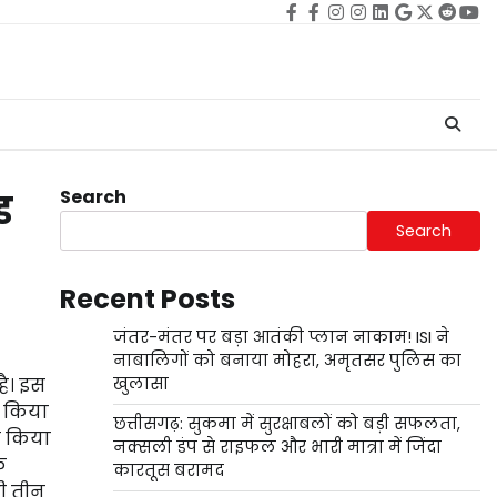
Facebook
facebook
Instagram
instagram
Linkedin
google
Twitter
reddi
Yo
Search
ड
Search
Recent Posts
जंतर-मंतर पर बड़ा आतंकी प्लान नाकाम! ISI ने
नाबालिगों को बनाया मोहरा, अमृतसर पुलिस का
है। इस
खुलासा
न किया
छत्तीसगढ़: सुकमा में सुरक्षाबलों को बड़ी सफलता,
ा किया
नक्सली डंप से राइफल और भारी मात्रा में जिंदा
े
कारतूस बरामद
ही तीन