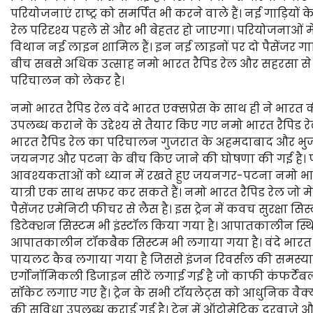
परियोजनाएं राष्ट्र को समर्पित भी करने वाले हैं। नई गाड़िय
रेल परिदृश्य पहले से और भी बेहतर हो जाएगा। परियोजनाओ
विथान नई लाइन शामिल हैं। इन नई लाइनों पर दो पैसेंजर गाड
बीच सबसे अधिक उत्साह नमो भारत रैपिड रेल और सहरसा से लो
परिचालन को लेकर है।
नमो भारत रैपिड रेल वंदे भारत एक्सप्रेस के साथ ही ने भारत 
उपलब्ध कराने के उद्देश्य से तैयार किए गए नमो भारत रैपिड रेल
भारत रैपिड रेल का परिचालन गुजरात के अहमदाबाद और भु
जयनगर और पटना के बीच किए जाने की घोषणा की गई है। पहले
आवश्यकताओं को ध्यान में रखते हुए जयनगर-पटना नमो भारत र
यात्री एक साथ सफर कर सकते हैं। नमो भारत रैपिड रेल जो मे
पैसेंजर एमेनिटी फीचर से लैस है। इस ट्रेन में कवच सुरक्षा 
डिटेक्शन सिस्टम भी इंस्टॉल किया गया है। आपातकालीन स्थिति म
आपातकालीन टॉकबैक सिस्टम भी लगाया गया है। वंदे भारत एक्स
पायलट कैब लगाया गया है जिससे इंजन रिवर्सल की समस्या समाप्त
एर्गोनॉमिकली डिजाइन सीटें लगाई गई है जो काफी कंफर्टेबल हैं
सॉकेट लगाए गए हैं। ट्रेन के सभी टॉयलेट्स को आधुनिक वैक्
की सुविधा उपलब्ध कराई गई है। ट्रेन में ऑटोमेटिक दरवाजे और डस