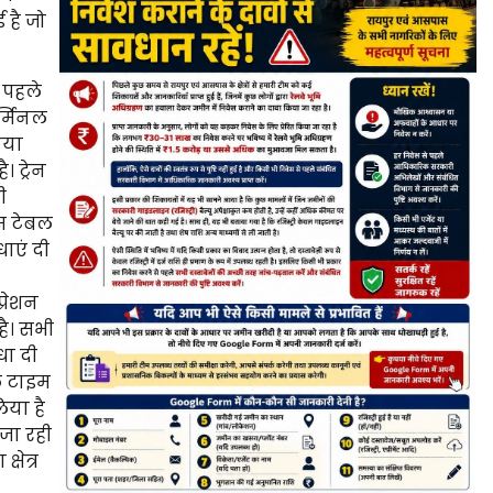
 है जो
 पहले
र्मिनल
िया
। ट्रेन
ी
्स टेबल
धाएं दी
्रेशन
है। सभी
धा दी
यल टाइम
िया है
जा रही
षेत्र