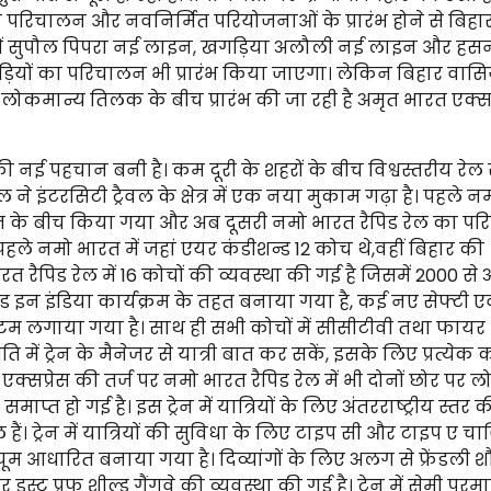
ों के परिचालन और नवनिर्मित परियोजनाओं के प्रारंभ होने से बिह
ं में सुपौल पिपरा नई लाइन, खगड़िया अलौली नई लाइन और हस
़ियों का परिचालन भी प्रारंभ किया जाएगा। लेकिन बिहार वासिय
कमान्य तिलक के बीच प्रारंभ की जा रही है अमृत भारत एक्सप्
की नई पहचान बनी है। कम दूरी के शहरों के बीच विश्वस्तरीय रेल 
 ने इंटरसिटी ट्रैवल के क्षेत्र में एक नया मुकाम गढ़ा है। पहले न
ज के बीच किया गया और अब दूसरी नमो भारत रैपिड रेल का प
 नमो भारत में जहां एयर कंडीशन्ड 12 कोच थे,वहीं बिहार की
ैपिड रेल में 16 कोचों की व्यवस्था की गई है जिसमें 2000 स
ड इन इंडिया कार्यक्रम के तहत बनाया गया है, कई नए सेफ्टी एव
सिस्टम लगाया गया है। साथ ही सभी कोचों में सीसीटीवी तथा फायर
ें ट्रेन के मैनेजर से यात्री बात कर सकें, इसके लिए प्रत्येक क
प्रेस की तर्ज पर नमो भारत रैपिड रेल में भी दोनों छोर पर ल
 हो गई है। इस ट्रेन में यात्रियों के लिए अंतरराष्ट्रीय स्तर 
। ट्रेन में यात्रियों की सुविधा के लिए टाइप सी और टाइप ए चार्
यूम आधारित बनाया गया है। दिव्यांगों के लिए अलग से फ्रेंडली
्ट प्रूफ शील्ड गैंगवे की व्यवस्था की गई है। ट्रेन में सेमी परमा