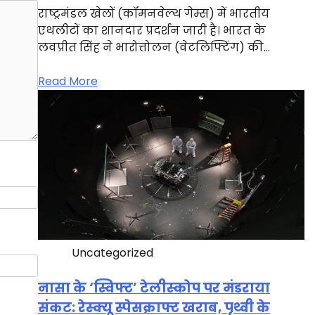
राष्ट्रमंडल खेलों (कॉमनवेल्थ गेम्स) में भारतीय
एथलीटों का शानदार प्रदर्शन जारी है। भारत के
लवप्रीत सिंह ने भारोत्तोलन (वेटलिफ्टिंग) की…
Read More
Uncategorized
नासा के ‘स्विफ्ट’ टेलीस्कोप पर मंडराया
संकट: रेस्क्यू स्पेसक्राफ्ट खराब, पृथ्वी के