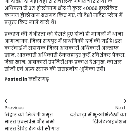
भी दबिश दी गई। वहां से संचालक गणेश चौरसिया के
अधिपत्य से 371 होलोग्राम शीट में कुल 40068 डुप्लीकेट
कागज होलोग्राम बरामद किए गए, जो देशी मदिरा प्लेन में
प्रयुक्त किए जाने वाले थे।
प्रकरण की गंभीरता को देखते हुए दोनों ही मामलों में थाना
आमानाका, जिला रायपुर में प्राथमिकी दर्ज की गई है। इस
कार्रवाई में सहायक जिला आबकारी अधिकारी अल्ताफ
खान, आबकारी अधिकारी टेकबहादुर कुर्रे, रविशंकर पैकरा,
जेबा खान, आबकारी उपनिरीक्षक प्रकाश देशमुख, कौशल
सोनी एवं अन्य स्टाफ की सराहनीय भूमिका रही।
Posted in
छत्तीसगढ़
Post
Previous:
Next:
navigation
बिहार को मिलेगी अमृत
दंतेवाड़ा में भू-अभिलेखों का
भारत एक्सप्रेस और नमो
डिजिटलाइजेशन
भारत रैपिड रेल की सौगात