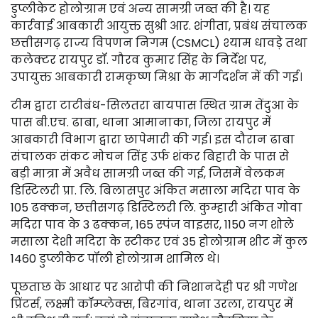
डुप्लीकेट होलोग्राम एवं अन्य सामग्री जब्त की है। यह
कार्रवाई आबकारी आयुक्त सुश्री आर. शंगीता, प्रबंध संचालक
छत्तीसगढ़ राज्य विपणन निगम (CSMCL) श्याम धावड़े तथा
कलेक्टर रायपुर डॉ. गौरव कुमार सिंह के निर्देश पर,
उपायुक्त आबकारी रामकृष्ण मिश्रा के मार्गदर्शन में की गई।
टीम द्वारा टाटीबंध-सिलतरा बायपास स्थित ग्राम तेंदुआ के
पास बी.एच. ढाबा, थाना आमानाका, जिला रायपुर में
आबकारी विभाग द्वारा छापेमारी की गई। इस दौरान ढाबा
संचालक संकट मोचन सिंह उर्फ शंकर बिहारी के पास से
बड़ी मात्रा में अवैध सामग्री जब्त की गई, जिसमें वेलकम
डिस्टिलरी प्रा. लि. बिलासपुर अंकित मसाला मदिरा पाव के
105 ढक्कन, छत्तीसगढ़ डिस्टिलरी लि. कुम्हारी अंकित गोवा
मदिरा पाव के 3 ढक्कन, 165 स्पंज वाइसर, 1150 नग शोले
मसाला देशी मदिरा के स्टीकर एवं 35 होलोग्राम शीट में कुल
1460 डुप्लीकेट पॉली होलोग्राम शामिल थे।
पूछताछ के आधार पर आरोपी की निशानदेही पर श्री गणेश
प्रिंटर्स, लक्ष्मी कॉम्प्लेक्स, बिरगांव, थाना उरला, रायपुर में