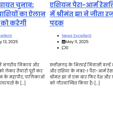
चायत चुनाव:
एशियन पैरा-आर्म रेसल
्याशियों का ऐलान
में श्रीमंत झा ने जीता 
को करेगी
पदक
ellent
News Excellent
 13, 2025
May 11, 2025
0
 ने नगरीय निकाय और
छत्तीसगढ़ के भिलाई निवासी वर्ल्ड
को लेकर तैयारी पूरी कर
और एशिया के नंबर-1 पैरा-आर्म रे
म के महापौर, पालिकाओं
श्रीमंत झा ने एक बार फिर देश और प
पंचायतों के […]
को गौरवान्वित किया है। […]