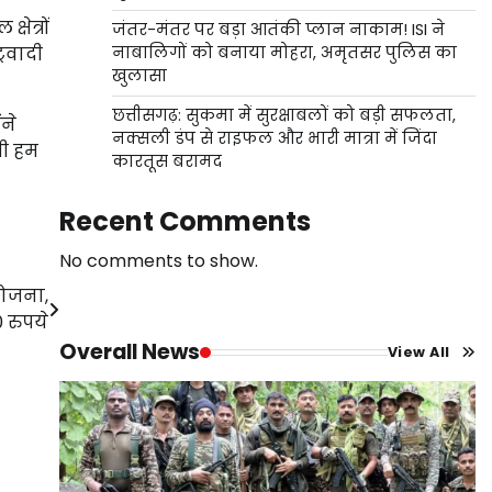
षेत्रों
जंतर-मंतर पर बड़ा आतंकी प्लान नाकाम! ISI ने
्रवादी
नाबालिगों को बनाया मोहरा, अमृतसर पुलिस का
खुलासा
छत्तीसगढ़: सुकमा में सुरक्षाबलों को बड़ी सफलता,
ंने
नक्सली डंप से राइफल और भारी मात्रा में जिंदा
भी हम
कारतूस बरामद
Recent Comments
No comments to show.
योजना,
 रुपये
Overall News
View All