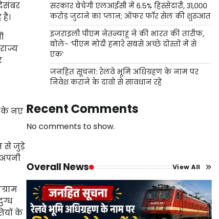
दिसंबर
सरकार बेचेगी एलआईसी में 6.5% हिस्सेदारी, 31,000
करोड़ जुटाने का प्लान; ऑफर फॉर सेल की शुरुआत
हैं।
इजराइली पीएम नेतन्याहू ने की भारत की तारीफ,
भी
बोले- ‘पीएम मोदी हमारे सबसे अच्छे दोस्तों में से
 राज्य
एक’
र
जनहित सूचना: रेलवे भूमि अधिग्रहण के नाम पर
निवेश कराने के दावों से सावधान रहें
Recent Comments
र के नए
No comments to show.
े जुड़े
 अपनी
Overall News
View All
ग्राम
ुग्ध
ियों के