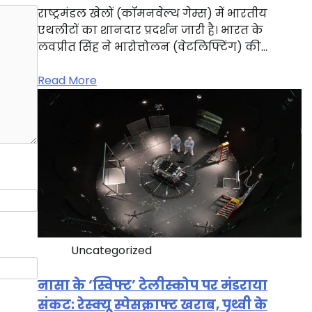
राष्ट्रमंडल खेलों (कॉमनवेल्थ गेम्स) में भारतीय
एथलीटों का शानदार प्रदर्शन जारी है। भारत के
लवप्रीत सिंह ने भारोत्तोलन (वेटलिफ्टिंग) की…
Read More
Uncategorized
नासा के ‘स्विफ्ट’ टेलीस्कोप पर मंडराया
संकट: रेस्क्यू स्पेसक्राफ्ट खराब, पृथ्वी के