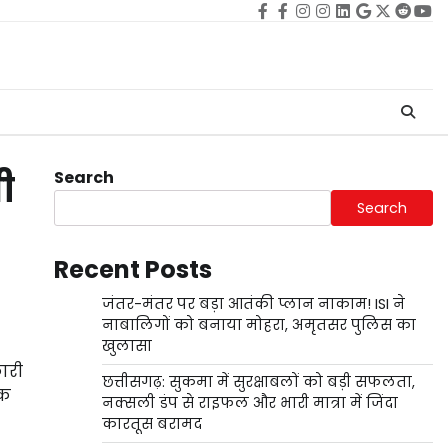
Facebook
facebook
Instagram
instagram
Linkedin
google
Twitter
reddi
Yo
Search
ी
Search
Recent Posts
जंतर-मंतर पर बड़ा आतंकी प्लान नाकाम! ISI ने
नाबालिगों को बनाया मोहरा, अमृतसर पुलिस का
खुलासा
ारी
छत्तीसगढ़: सुकमा में सुरक्षाबलों को बड़ी सफलता,
एक
नक्सली डंप से राइफल और भारी मात्रा में जिंदा
कारतूस बरामद