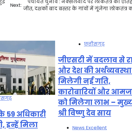
हुई
पंचायत चुनाव : नक्सलवाद पर लोकतंत्र की ऐत
Next:
जीत, दशकों बाद बस्तर के गांवों में गूंजेगा लोकतंत्र 
छत्तीसगढ़
जीएसटी में बदलाव से र
और देश की अर्थव्यवस्थ
मिलेगी नई गति,
कारोबारियों और आम
तीसगढ़
को मिलेगा लाभ – मुख्यम
श्री विष्णु देव साय
के 59 अधिकारी
 इन्हें मिला
News Excellent