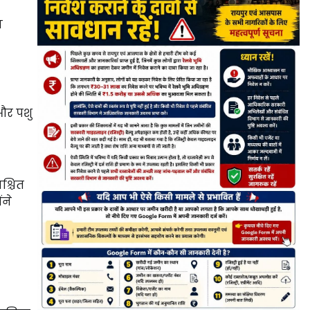
य
 और पशु
श्चित
ंने