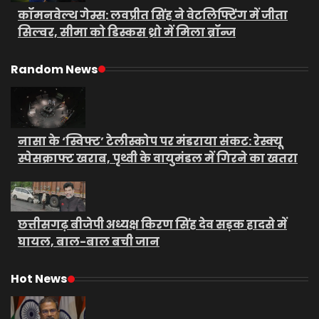
कॉमनवेल्थ गेम्स: लवप्रीत सिंह ने वेटलिफ्टिंग में जीता
सिल्वर, सीमा को डिस्कस थ्रो में मिला ब्रॉन्ज
Random News
नासा के ‘स्विफ्ट’ टेलीस्कोप पर मंडराया संकट: रेस्क्यू
स्पेसक्राफ्ट खराब, पृथ्वी के वायुमंडल में गिरने का खतरा
छत्तीसगढ़ बीजेपी अध्यक्ष किरण सिंह देव सड़क हादसे में
घायल, बाल-बाल बची जान
Hot News