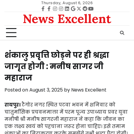
Skip
Thursday, August 6, 2026
to
Facebook
facebook
Instagram
instagram
Linkedin
google
Twitter
reddit
Youtube
News Excellent
content
शंकालु प्रवृत्ति छोड़ने पर ही श्रद्धा
जागृत होगी : मनीष सागर जी
महाराज
Posted on
August 3, 2025
by
News Excellent
रायपुर।
टैगोर नगर स्थित पटवा भवन में शनिवार को
चातुर्मासिक प्रचवनमाला में परम पूज्य उपाध्याय प्रवर युवा
मनीषी श्री मनीष सागरजी महाराज ने कहा कि जीवन का
एक लक्ष्य स्वयं को पहचाना जरूर होना चाहिए। इसे तमाम
शंकाओं का निराकरण करके समझेंगे तभी श्रद्धा पैदा होगी।