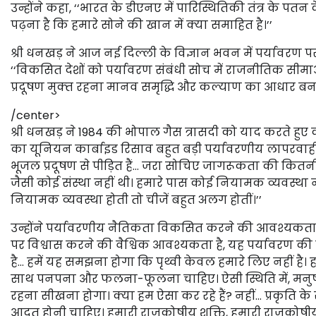
उन्होंने कहा, ‘‘भारत के डीएनए में पारिस्थितिकी तंत्र के पत
पढ़ना है कि हमारे सोने की खान में क्या समाहित है।’’
श्री धनखड़ ने आज नई दिल्ली के विज्ञान भवन में पर्यावरण प
‘‘विकसित देशों को पर्यावरण संबंधी सोच में राजनीतिक सीमा
प्रदूषण मुक्‍त रहना मानव समृद्धि और कल्याण का आधार बन
/center>
श्री धनखड़ ने 1984 की भोपाल गैस त्रासदी को याद करते हुए
का यूनियन कार्बाइड रिसाव बहुत बड़ी पर्यावरणीय लापरवाही
भूजल प्रदूषण से पीड़ित हैं… जरा सोचिए जागरूकता की कित
जैसी कोई संस्था नहीं थी। हमारे पास कोई नियामक व्यवस्था 
नियामक व्यवस्था होती तो चीजें बहुत अलग होतीं।’’
उन्होंने पर्यावरणीय नैतिकता विकसित करने की आवश्यकता 
पर विश्वास करने की वैश्विक आवश्यकता है, यह पर्यावरण की 
है… हमें यह समझना होगा कि पृथ्‍वी केवल हमारे लिए नहीं है। 
साथ पनपना और फलना-फूलना चाहिए। ऐसी स्थिति में, मनुष्य
रहना सीखना होगा। क्या हम ऐसा कर रहे हैं? नहीं… प्रकृति के 
आदत होनी चाहिए। हमारी राजकोषीय शक्ति, हमारी राजकोषीय 