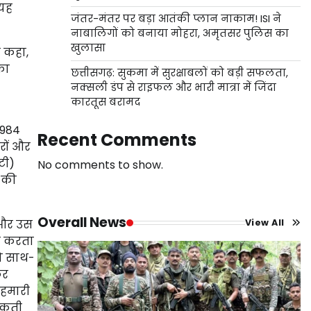
 यह
जंतर-मंतर पर बड़ा आतंकी प्लान नाकाम! ISI ने
नाबालिगों को बनाया मोहरा, अमृतसर पुलिस का
खुलासा
ए कहा,
का
छत्तीसगढ़: सुकमा में सुरक्षाबलों को बड़ी सफलता,
नक्सली डंप से राइफल और भारी मात्रा में जिंदा
कारतूस बरामद
1984
Recent Comments
रों और
टी)
No comments to show.
र की
Overall News
 और उस
View All
ित करता
को साथ-
कर
 हमारी
सकती