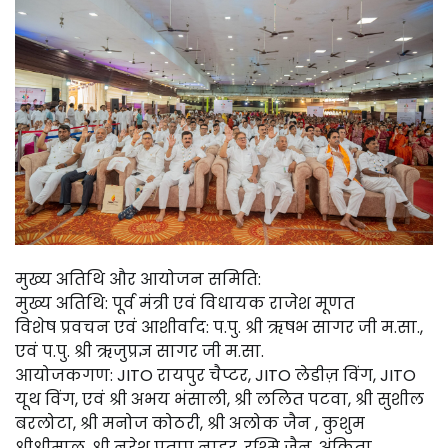
मुख्य अतिथि और आयोजन समिति:
मुख्य अतिथि: पूर्व मंत्री एवं विधायक राजेश मूणत
विशेष प्रवचन एवं आशीर्वाद: प.पु. श्री ऋषभ सागर जी म.सा.,
एवं प.पु. श्री ऋजुप्रज्ञ सागर जी म.सा.
आयोजकगण: JITO रायपुर चैप्टर, JITO लेडीज़ विंग, JITO
यूथ विंग, एवं श्री अभय भंसाली, श्री ललित पटवा, श्री सुशील
बरलोटा, श्री मनोज कोठरी, श्री अलोक जैन , कुशुम
श्रीश्रीमाल, श्री नरेश प्रताप नाहर, रश्मि जैन, अंकिता