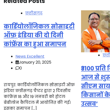
Related Posts
छत्तीसगढ़
कार्डियोलॉजिकल सोसाइटी
ऑफ़ इंडिया की दो दिनी
कांफ्रेंस का हुआ समापन
छत्
News Excellent
January 20, 2025
₹3100 प्रति
0
आज से शुरू
रायपुर: कार्डियोलॉजिकल सोसाइटी ऑफ़
सीएम साय 
इंडिया छत्रीसगढ़ चैप्टर द्वारा 2 दिवसीय
किसानों के
कांफ्रेंस 18 और 19 जनवरी को होटल
बेबीलोन कैपिटल में आयोजित की गई।
उत्सव’
इसका समापन […]