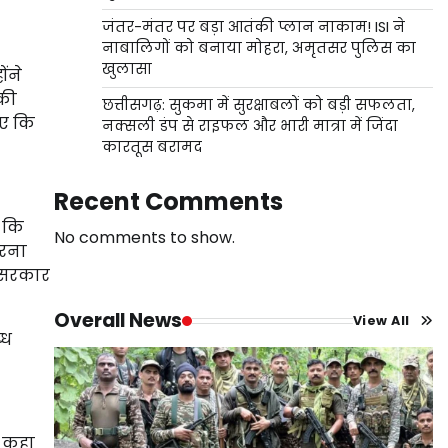
जंतर-मंतर पर बड़ा आतंकी प्लान नाकाम! ISI ने
नाबालिगों को बनाया मोहरा, अमृतसर पुलिस का
खुलासा
ोंने
 की
छत्तीसगढ़: सुकमा में सुरक्षाबलों को बड़ी सफलता,
िए कि
नक्सली डंप से राइफल और भारी मात्रा में जिंदा
कारतूस बरामद
Recent Comments
ा कि
No comments to show.
करना
र सरकार
Overall News
View All
्ध
े कहा