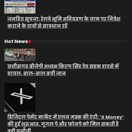
जनहित सूचना: रेलवे भूमि अधिग्रहण के नाम पर निवेश
कराने के दावों से सावधान रहें
Hot News
छत्तीसगढ़ बीजेपी अध्यक्ष किरण सिंह देव सड़क हादसे में
घायल, बाल-बाल बची जान
डिजिटल पेमेंट मार्केट में एलन मस्क की एंट्री: ‘X Money’
की हुई शुरुआत, गूगल पे और फोनपे को मिल सकती है
बड़ी चुनौती