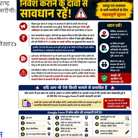
ष्ट्र
नाएँगी।
विस्तार
म