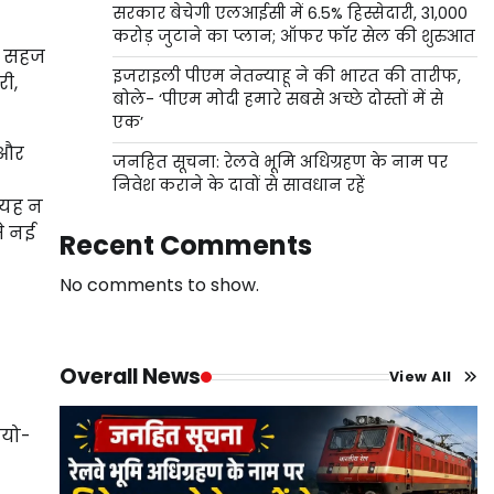
सरकार बेचेगी एलआईसी में 6.5% हिस्सेदारी, 31,000
करोड़ जुटाने का प्लान; ऑफर फॉर सेल की शुरुआत
ी, सहज
इजराइली पीएम नेतन्याहू ने की भारत की तारीफ,
री,
बोले- ‘पीएम मोदी हमारे सबसे अच्छे दोस्तों में से
एक’
 और
जनहित सूचना: रेलवे भूमि अधिग्रहण के नाम पर
निवेश कराने के दावों से सावधान रहें
। यह न
े नई
Recent Comments
No comments to show.
Overall News
View All
ायो-