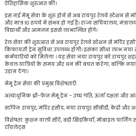
ऐतिहासिक शुरुआत की।
इस नई मेमू सेवा के शुरू होने से अब रायपुर रेलवे स्टेशन से म
और मात्र 10 रुपये में संभव हो गई है। राज्य सचिवालय, मंत्रालय,
विद्यार्थी और आमजन इससे लाभान्वित होंगे।
रेल सेवा की शुरुआत से अब रायपुर रेलवे स्टेशन से मंदिर हसौद
किफायती ट्रेन सुविधा उपलब्ध होगी। इसका सीधा लाभ नया रायपु
कर्मचारियों को मिलेगा । यह सेवा नया रायपुर को रायपुर शहर औ
केवल यात्रियों के समय और धन की बचत करेगा, बल्कि नय
उड़ान देगा।
मेमू ट्रेन सेवा की प्रमुख विशेषताएँ:
अत्याधुनिक थ्री-फेज़ मेमू ट्रेन – उच्च गति, ऊर्जा दक्षता औ
स्टॉपेज: रायपुर, मंदिर हसौद, नया रायपुर सीबीडी, केंद्री और 
विशेषता: कुशन वाली सीटें, बड़ी खिड़कियाँ, मोबाइल चार्जिं
टॉयलेट्स