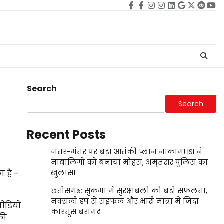
Facebook
facebook
Instagram
instagram
Linkedin
google
Twitter
reddi
Yo
Search
Search
Recent Posts
जंतर-मंतर पर बड़ा आतंकी प्लान नाकाम! ISI ने
नाबालिगों को बनाया मोहरा, अमृतसर पुलिस का
ा है –
खुलासा
छत्तीसगढ़: सुकमा में सुरक्षाबलों को बड़ी सफलता,
नक्सली डंप से राइफल और भारी मात्रा में जिंदा
वीडियो
कारतूस बरामद
की