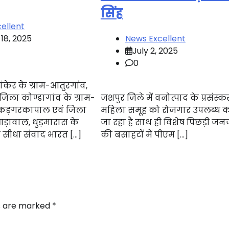
सिंह
ellent
18, 2025
News Excellent
July 2, 2025
0
ंकेर के ग्राम-आतुरगांव,
िला कोण्डागांव के ग्राम-
जशपुर जिले में वनोत्पाद के प्रसंस्
ुकड़गरकापाल एवं जिला
महिला समूह को रोजगार उपलब्ध 
-आड़ावाल, धुड़मारास के
जा रहा है साथ ही विशेष पिछड़ी जन
या सीधा संवाद भारत […]
की बसाहटों में पीएम […]
ds are marked
*