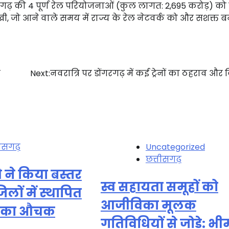
सगढ़ की 4 पूर्ण रेल परियोजनाओं (कुल लागत: ₹2,695 करोड़) को रा
जो आने वाले समय में राज्य के रेल नेटवर्क को और सशक्त ब
े
Next:
नवरात्रि पर डोंगरगढ़ में कई ट्रेनों का ठहराव और 
तीसगढ़
Uncategorized
छत्तीसगढ़
ओ ने किया बस्तर
स्व सहायता समूहों को
लों में स्थापित
आजीविका मूलक
रों का औचक
गतिविधियों से जोड़े: भी