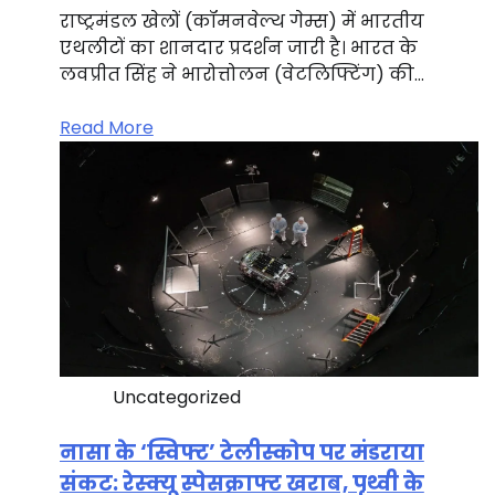
राष्ट्रमंडल खेलों (कॉमनवेल्थ गेम्स) में भारतीय
एथलीटों का शानदार प्रदर्शन जारी है। भारत के
लवप्रीत सिंह ने भारोत्तोलन (वेटलिफ्टिंग) की…
Read More
Uncategorized
नासा के ‘स्विफ्ट’ टेलीस्कोप पर मंडराया
संकट: रेस्क्यू स्पेसक्राफ्ट खराब, पृथ्वी के