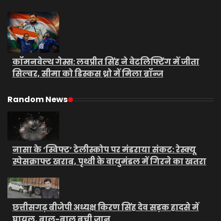
कॉमनवेल्थ गेम्स: लवप्रीत सिंह ने वेटलिफ्टिंग में जीता
सिल्वर, सीमा को डिस्कस थ्रो में मिला ब्रॉन्ज
Random News
नासा के ‘स्विफ्ट’ टेलीस्कोप पर मंडराया संकट: रेस्क्यू
स्पेसक्राफ्ट खराब, पृथ्वी के वायुमंडल में गिरने का खतरा
छत्तीसगढ़ बीजेपी अध्यक्ष किरण सिंह देव सड़क हादसे में
घायल, बाल-बाल बची जान