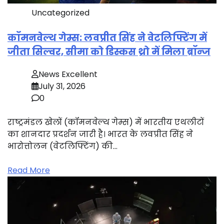
Uncategorized
कॉमनवेल्थ गेम्स: लवप्रीत सिंह ने वेटलिफ्टिंग में
जीता सिल्वर, सीमा को डिस्कस थ्रो में मिला ब्रॉन्ज
News Excellent
July 31, 2026
0
राष्ट्रमंडल खेलों (कॉमनवेल्थ गेम्स) में भारतीय एथलीटों
का शानदार प्रदर्शन जारी है। भारत के लवप्रीत सिंह ने
भारोत्तोलन (वेटलिफ्टिंग) की…
Read More