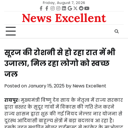
Skip
Friday, August 7, 2026
to
Facebook
facebook
Instagram
instagram
Linkedin
google
Twitter
reddit
Youtube
News Excellent
content
सूरज की रोशनी से हो रहा रात में भी
उजाला, मिल रहा लोगो को स्वच्छ
जल
Posted on
January 15, 2025
by
News Excellent
रायपुर
। मुख्यमंत्री विष्णु देव साय के नेतृत्व में राज्य सरकार
द्वारा बस्तर के सुदूर गांवों में विकास की गति तेज करने
राज्य शासन द्वारा शुरू की गई नियद नेल्ला नार योजना से
दूरस्थ आदिवासी बाहुल्य क्षेत्रों में बड़ा बदलाव आ रहा है।
इसके तहत स्थापित सोलर हाईमास्ट से कांकेर के माओवाद