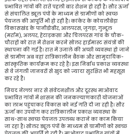
प्रभावित गांवों की रातें पहली बार रोशन हो रही है। सौर ऊर्जा
से संचालित ड्यूल पंपों के माध्यम से ग्रामीणों को स्वच्छ
पेयजल की आपूर्ति भी हो रही है। कांकेर के कोयलीबेड़ा
विकासखंड के पानीडोबीर, आलपरस, जुगड़ा, गुन्दूल
(मर्राम), अलपर, हेटाड़कसा और चिलपरस गांव के चौक-
चौराहों को रात में रोशन करने सोलर हाईमास्ट संयंत्रों की
स्थापना की गई है। रात में उजाले की अच्छी व्यवस्था हो जाने
से ग्रामीण अब वहां रात्रिकालीन बैठक और सामुदायिक-
सांस्कृतिक कार्यक्रम कर रहे हैं। इस निर्बाध प्रकाश व्यवस्था
से वे जंगली जानवरों से खुद को ज्यादा सुरक्षित भी महसूस
कर रहे हैं।
नियद नेल्ला नार से संवेदनशील और दूरस्थ माओवाद
प्रभावित गांवों में शासन की जनकल्याणकारी योजनाओं
का लाभ पहुंचाकर विकास को नई गति दी जा रही है। सौर
ऊर्जा का उपयोग कर रात्रिकालीन प्रकाश व्यवस्था के
साथ-साथ स्वच्छ पेयजल उपलब्ध कराने का काम किया
जा रहा है। सोलर ड्यूल पंपों के माध्यम से ग्रामीणों को स्वच्छ
पेयजल की आपूर्ति हो रही है। माओवाद प्रभावित गांवों में