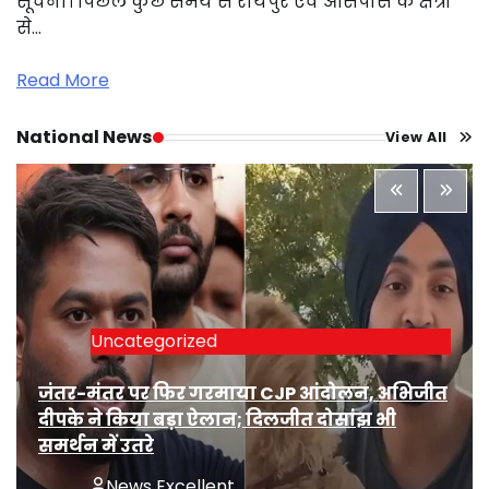
सूचना। पिछले कुछ समय से रायपुर एवं आसपास के क्षेत्रों
से…
Read More
National News
View All
Uncategorized
जंतर-मंतर पर फिर गरमाया CJP आंदोलन, अभिजीत
दीपके ने किया बड़ा ऐलान; दिलजीत दोसांझ भी
समर्थन में उतरे
News Excellent