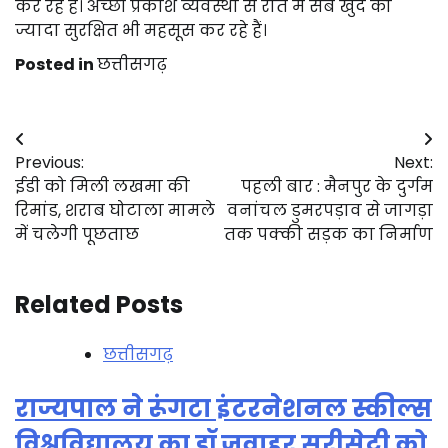
कर रहे हैं। अच्छी प्रकाश व्यवस्था से रात में सब खुद को
ज्यादा सुरक्षित भी महसूस कर रहे हैं।
Posted in
छत्तीसगढ़
Post
Previous:
Next:
navigation
ईडी को मिली लखमा की
पहली बार : मैनपुर के दुर्गम
रिमांड, शराब घोटाला मामले
वनांचल डुमरपड़ाव से जागड़ा
में चलेगी पूछताछ
तक पक्की सड़क का निर्माण
Related Posts
छत्तीसगढ़
राज्यपाल ने रूंगटा इंटरनेशनल स्कील्स
विश्वविद्यालय का डॉ जवाहर सुरीसेट्टी को