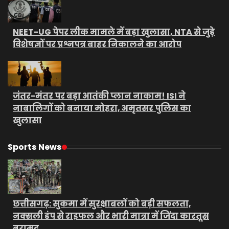
NEET-UG पेपर लीक मामले में बड़ा खुलासा, NTA से जुड़े
विशेषज्ञों पर प्रश्नपत्र बाहर निकालने का आरोप
जंतर-मंतर पर बड़ा आतंकी प्लान नाकाम! ISI ने
नाबालिगों को बनाया मोहरा, अमृतसर पुलिस का
खुलासा
Sports News
छत्तीसगढ़: सुकमा में सुरक्षाबलों को बड़ी सफलता,
नक्सली डंप से राइफल और भारी मात्रा में जिंदा कारतूस
बरामद