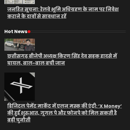
जनहित सूचना: रेलवे भूमि अधिग्रहण के नाम पर निवेश
कराने के दावों से सावधान रहें
Hot News
छत्तीसगढ़ बीजेपी अध्यक्ष किरण सिंह देव सड़क हादसे में
घायल, बाल-बाल बची जान
डिजिटल पेमेंट मार्केट में एलन मस्क की एंट्री: ‘X Money’
की हुई शुरुआत, गूगल पे और फोनपे को मिल सकती है
बड़ी चुनौती