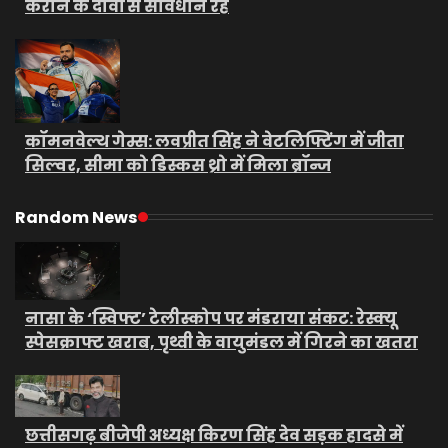
कराने के दावों से सावधान रहें
कॉमनवेल्थ गेम्स: लवप्रीत सिंह ने वेटलिफ्टिंग में जीता
सिल्वर, सीमा को डिस्कस थ्रो में मिला ब्रॉन्ज
Random News
नासा के ‘स्विफ्ट’ टेलीस्कोप पर मंडराया संकट: रेस्क्यू
स्पेसक्राफ्ट खराब, पृथ्वी के वायुमंडल में गिरने का खतरा
छत्तीसगढ़ बीजेपी अध्यक्ष किरण सिंह देव सड़क हादसे में