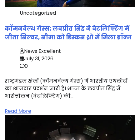
Uncategorized
कॉमनवेल्थ गेम्स: लवप्रीत सिंह ने वेटलिफ्टिंग में
जीता सिल्वर, सीमा को डिस्कस थ्रो में मिला ब्रॉन्ज
News Excellent
July 31, 2026
0
राष्ट्रमंडल खेलों (कॉमनवेल्थ गेम्स) में भारतीय एथलीटों
का शानदार प्रदर्शन जारी है। भारत के लवप्रीत सिंह ने
भारोत्तोलन (वेटलिफ्टिंग) की…
Read More