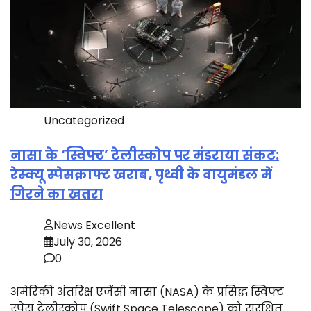
Uncategorized
नासा के ‘स्विफ्ट’ टेलीस्कोप पर मंडराया संकट:
रेस्क्यू स्पेसक्राफ्ट खराब, पृथ्वी के वायुमंडल में
गिरने का खतरा
News Excellent
July 30, 2026
0
अमेरिकी अंतरिक्ष एजेंसी नासा (NASA) के प्रसिद्ध स्विफ्ट
स्पेस टेलीस्कोप (Swift Space Telescope) को सुरक्षित