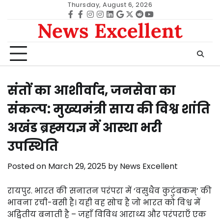
Skip
Thursday, August 6, 2026
to
Facebook
facebook
Instagram
instagram
Linkedin
google
Twitter
reddit
Youtube
News Excellent
content
संतों का आशीर्वाद, जनसेवा का
संकल्प: मुख्यमंत्री साय की विश्व शांति
अखंड ब्रह्मयज्ञ में आस्था भरी
उपस्थिति
Posted on
March 29, 2025
by
News Excellent
रायपुर. भारत की सनातन परंपरा में ‘वसुधैव कुटुंबकम्’ की
भावना रची-बसी है। यही वह सोच है जो भारत को विश्व में
अद्वितीय बनाती है – जहाँ विविध आराध्य और परंपराएँ एक