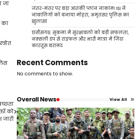
ा जा
जंतर-मंतर पर बड़ा आतंकी प्लान नाकाम! ISI ने
नाबालिगों को बनाया मोहरा, अमृतसर पुलिस का
खुलासा
े का
छत्तीसगढ़: सुकमा में सुरक्षाबलों को बड़ी सफलता,
नक्सली डंप से राइफल और भारी मात्रा में जिंदा
त्रोत
कारतूस बरामद
Recent Comments
ुलिस
No comments to show.
Overall News
View All
वच्छता
तों को
ेश जारी