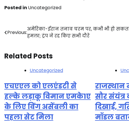
Posted in
Uncategorized
Post
अमेरिका-ईरान तनाव चरम पर, कभी भी हो सकता
Previous:
हमला; ट्रंप ने रद्द किए सभी दौरे
navigation
Related Posts
Uncategorized
Unc
एचएएल को एलएंडटी से
राजस्थान म
हल्के लड़ाकू विमान एमके1ए
सौर संयंत्र
के लिए विंग असेंबली का
दिखाई, गत
पहला सेट मिला
मॉडल बता