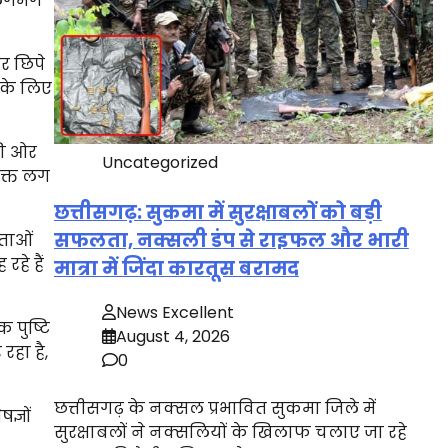
क लगभग
र छिपे
 के लिए
की ओर
Uncategorized
वक्त लग
छत्तीसगढ़: सुकमा में सुरक्षाबलों को बड़ी
सफलता, नक्सली डंप से राइफल और भारी
ेताओं
हे हैं
मात्रा में जिंदा कारतूस बरामद
News Excellent
 पुष्टि
August 4, 2026
रहा है,
0
छत्तीसगढ़ के नक्सल प्रभावित सुकमा जिले में
ज्ञों
सुरक्षाबलों ने नक्सलियों के खिलाफ चलाए जा रहे