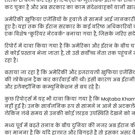
तरीके से काम कर रही है। रिपोर्ट्स के मुताबिक ईरान के सर
कट चुका है और अब सरकार का काम संदेशवाहकों यानी खास द
अमेरिकी खुफिया एजेंसियों के हवाले से सामने आई जानकारी
हुए हैं। यहां तक कि ईरान सरकार के कई वरिष्ठ अधिकारियो
एक विशेष “कूरियर नेटवर्क” बनाया गया है, जिसके जरिए संदे
रिपोर्ट में दावा किया गया है कि अमेरिका और ईरान के बीच च
से कोई प्रस्ताव भेजा जाता है, तो उसे सर्वोच्च नेता तक पहु
रहा है।
बताया जा रहा है कि अमेरिकी और इजरायली खुफिया एजेंसियों
की लोकेशन ट्रैक कर कार्रवाई की थी। इसी कारण अब ईरानी नेतृ
और इलेक्ट्रॉनिक कम्युनिकेशन से बच रहे हैं।
कुछ रिपोर्ट्स में यह भी दावा किया गया है कि Mojtaba Kha
नहीं हुई है। उनके सार्वजनिक रूप से सामने न आने से अटकलें
लेकिन लंबे समय से उनकी कोई लाइव उपस्थिति देखने को नही
मध्य पूर्व में बढ़ते तनाव के बीच दुनिया की नजर अब ईरान की 
का मानना है कि यदि हालात और बिगड़ते हैं तो इसका असर व