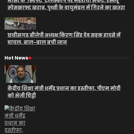
नासा के ‘स्विफ्ट’ टेलीस्कोप पर मंडराया संकट: रेस्क्यू
स्पेसक्राफ्ट खराब, पृथ्वी के वायुमंडल में गिरने का खतरा
छत्तीसगढ़ बीजेपी अध्यक्ष किरण सिंह देव सड़क हादसे में
घायल, बाल-बाल बची जान
Hot News
केंद्रीय शिक्षा मंत्री धर्मेंद्र प्रधान का इस्तीफा, पीएम मोदी
को भेजी चिट्ठी